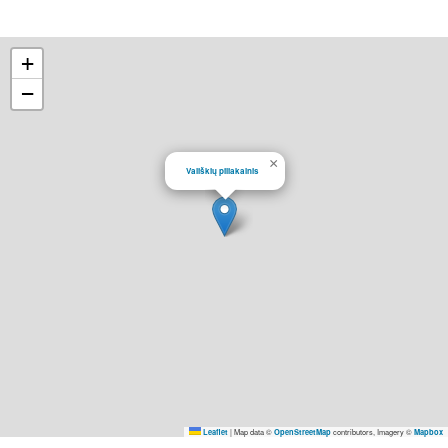
+
−
×
Vališkių piliakalnis
|
Map data ©
contributors, Imagery ©
Leaflet
OpenStreetMap
Mapbox