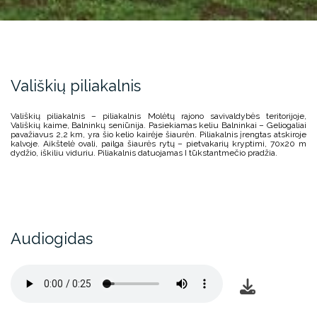
Vališkių piliakalnis
Vališkių piliakalnis
–
piliakalnis
Molėtų rajono savivaldybės
teritorijoje,
Vališkių kaime
,
Balninkų seniūnija
. Pasiekiamas keliu
Balninkai
–
Geliogaliai
pavažiavus 2,2 km, yra šio kelio kairėje šiaurėn. Piliakalnis įrengtas atskiroje
kalvoje. Aikštelė ovali, pailga šiaurės rytų – pietvakarių kryptimi, 70x20 m
dydžio, iškiliu viduriu. Piliakalnis datuojamas I tūkstantmečio pradžia.
Audiogidas