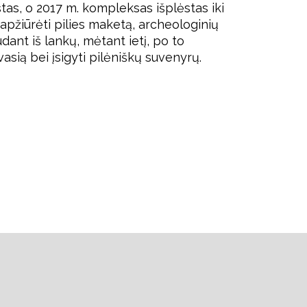
štas, o 2017 m. kompleksas išplėstas iki
, apžiūrėti pilies maketą, archeologinių
dant iš lankų, mėtant ietį, po to
dvasią bei įsigyti pilėniškų suvenyrų.