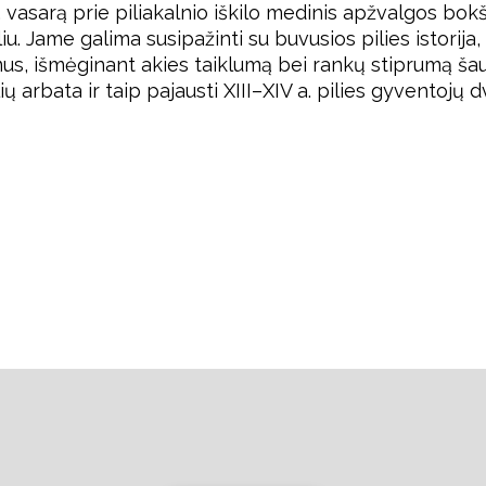
. vasarą prie piliakalnio iškilo medinis apžvalgos bok
liu. Jame galima susipažinti su buvusios pilies istorija
dimus, išmėginant akies taiklumą bei rankų stiprumą šau
ių arbata ir taip pajausti XIII–XIV a. pilies gyventojų 