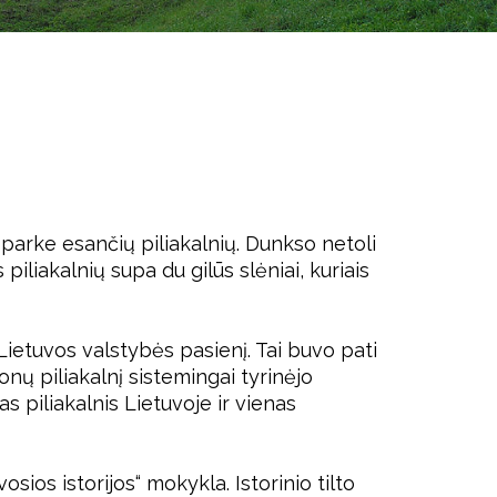
parke esančių piliakalnių. Dunkso netoli
piliakalnių supa du gilūs slėniai, kuriais
 Lietuvos valstybės pasienį. Tai buvo pati
nų piliakalnį sistemingai tyrinėjo
as piliakalnis Lietuvoje ir vienas
ios istorijos“ mokykla. Istorinio tilto