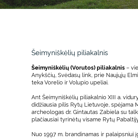
Šeimyniškėlių piliakalnis
Šeimyniškėlių (Vorutos) piliakalnis
– vie
Anykščių, Svėdasų link, prie Naujųjų Elmini
teka Vorelio ir Volupio upeliai.
Ant Šeimyniškėlių piliakalnio XIII a. vidu
didžiausia pilis Rytų Lietuvoje, spėjama 
archeologas dr. Gintautas Zabiela su talkin
plačiausiai tyrinėtų visame Rytų Pabaltijy
Nuo 1997 m. brandinamas ir palaipsniui įg