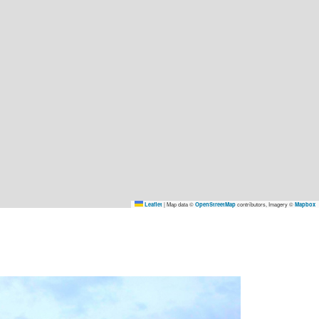
|
Map data ©
contributors, Imagery ©
Leaflet
OpenStreetMap
Mapbox