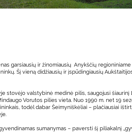
nas garsiausių ir žinomiausių Anykščių regioniniame 
nkų. Šį vieną didžiausių ir įspūdingiausių Aukštaitijos 
ryje stovėjo valstybinė medinė pilis, saugojusi šiaurinį
Mindaugo Vorutos pilies vieta. Nuo 1990 m. net 19 sezo
inkais, todėl dabar Šeimyniškėliai – plačiausiai ištirt
je.
yvendinamas sumanymas – paversti šį piliakalnį „gyvos