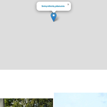
×
Šeimyniškėlių piliakalnis