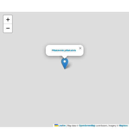
+
−
×
Piliakiemio piliakalnis
|
Map data ©
contributors, Imagery ©
Leaflet
OpenStreetMap
Mapbox