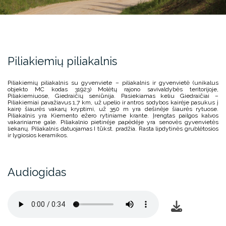
Piliakiemių piliakalnis
Piliakiemių piliakalnis su gyvenviete
–
piliakalnis
ir gyvenvietė (unikalus
objekto MC kodas 31923)
Molėtų rajono savivaldybės
teritorijoje,
Piliakiemiuose
,
Giedraičių seniūnija
. Pasiekiamas keliu
Giedraičiai
–
Piliakiemiai pavažiavus 1,7 km, už upelio ir antros sodybos kairėje pasukus į
kairę šiaurės vakarų kryptimi, už 350 m yra dešinėje šiaurės rytuose.
Piliakalnis yra Kiemento ežero rytiniame krante. Įrengtas pailgos kalvos
vakariniame gale. Piliakalnio pietinėje papėdėje yra senovės gyvenvietės
liekanų. Piliakalnis datuojamas I tūkst. pradžia. Rasta lipdytinės grublėtosios
ir lygiosios keramikos.
Audiogidas