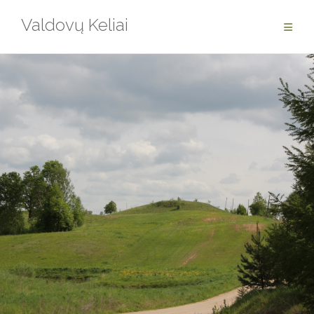
Skip
Valdovų Keliai
to
content