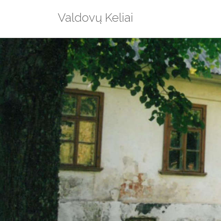
Skip
Valdovų Keliai
to
content