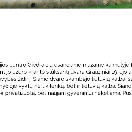
nijos centro Giedraičių esančiame mažame kaimelyje M
nt jo ežero kranto stūksantį dvarą Graužiniai 19-ojo 
ybės židinį. Šiame dvare skambėjo lietuvių kalba, samd
yčioje vyktų ne tik lenkų, bet ir lietuvių kalba. Šiand
ė privatizuota, bet naujam gyvenimui nekeliama. Pusė