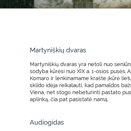
Martyniškių dvaras
Martyniškių dvaras yra netoli nuo seniū
sodyba kūrėsi nuo XIX a. 1-osios pusės. A
Komaro ir lenkinamame krašte įkūrė lietuv
sklido idėja reikalauti, kad pamaldos bažn
Viena, net stogo nebeturinti pastato pus
aplinką, čia pat pasistatė namą.
Audiogidas