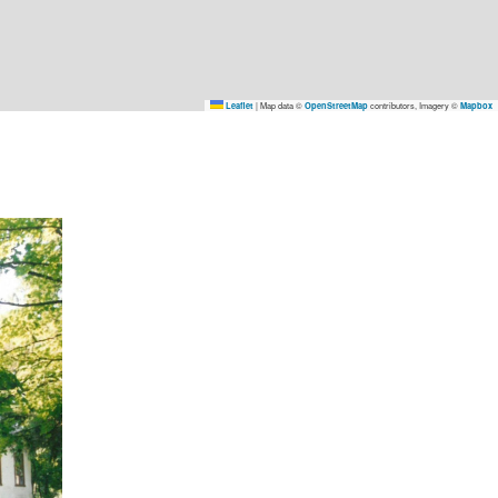
|
Map data ©
contributors, Imagery ©
Leaflet
OpenStreetMap
Mapbox