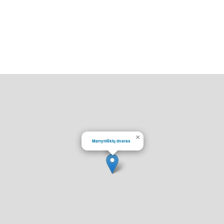
×
Martyniškių dvaras