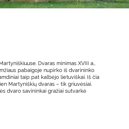
artyniškiuuse. Dvaras minimas XVIII a.,
amžiaus pabaigoje nupirko iš dvarininko
iniai taip pat kalbėjo lietuviškai. Iš čia
ien Martyniškių dvaras – tik griuvėsiai.
s dvaro savininkai gražiai sutvarkė